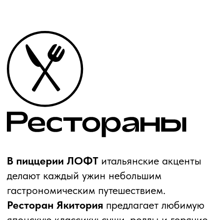
Погрузитесь в мир абсолютного
спокойствия — там, где тепло
сауны
мягко
окутывает тело, пар
хамама
очищает
дыхание, а кристальная гладь
бассейна с
противотоком для плавания
зовёт к
полному расслаблению. Ароматы эфирных
масел, приглушённый свет и музыка, будто
созданная для медленного вдоха… Всё