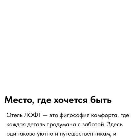
что всё вокруг создано для вас.
ЛОФТ — место, где гармонично сочетаются
отдых, путешествие и работа.
Каждый номер ЛОФТ создан, чтобы вы
могли почувствовать себя в пространстве
покоя и стиля. Мягкий свет, тёплые
оттенки, утончённый интерьер и внимание
к каждой детали создают атмосферу, в
которой хочется остановиться, вдохнуть