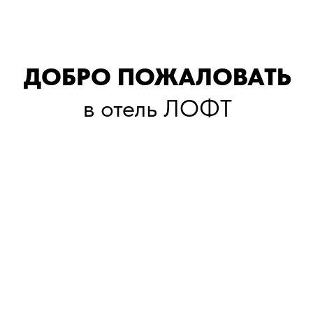
Место, где хочется быть
Отель ЛОФТ — это философия комфорта, где
каждая деталь продумана с заботой. Здесь
одинаково уютно и путешественникам, и
гостям деловых поездок. Современная
архитектура, стильный интерьер и тёплая
атмосфера подчёркивают стремление к
качеству. Номера создают гармонию эстетики
и покоя.