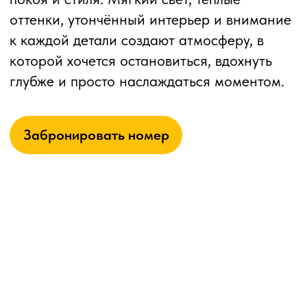
В пиццерии ЛОФТ
итальянские акценты
делают каждый ужин небольшим
гастрономическим путешествием.
Ресторан Якитория
предлагает любимую
японскую классику: суши, роллы и горячие
блюда, где каждая деталь продумана до
совершенства.
Круглосуточный Лобби-бар
создаёт
пространство для отдыха и встреч в любое
время дня и ночи. Здесь можно
насладиться напитками, ароматным кофе и
десертами.
Забронировать номер